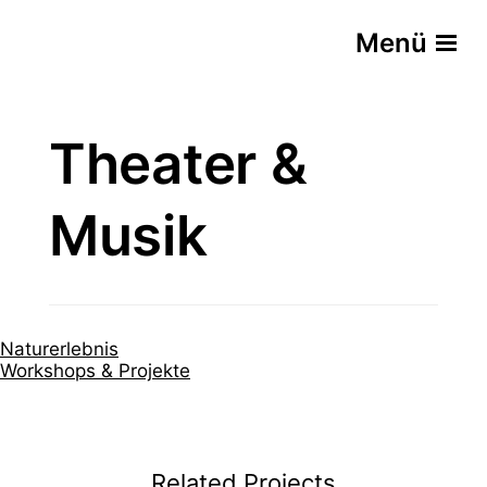
Menü
Theater &
Musik
B
Naturerlebnis
Workshops & Projekte
e
i
Works
Redak
hops
t
Related Projects