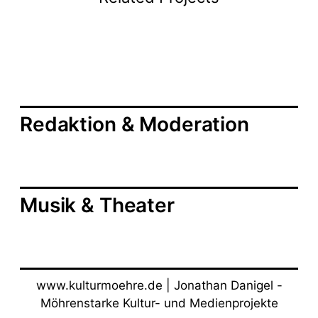
tion &
&
r
Moder
Nature
Projek
a
ation
rlebnis
te
g
s
Redaktion & Moderation
n
a
v
Musik & Theater
i
g
a
www.kulturmoehre.de | Jonathan Danigel -
t
Möhrenstarke Kultur- und Medienprojekte