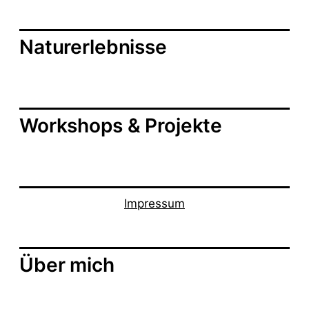
i
o
Naturerlebnisse
n
Workshops & Projekte
Impressum
Über mich