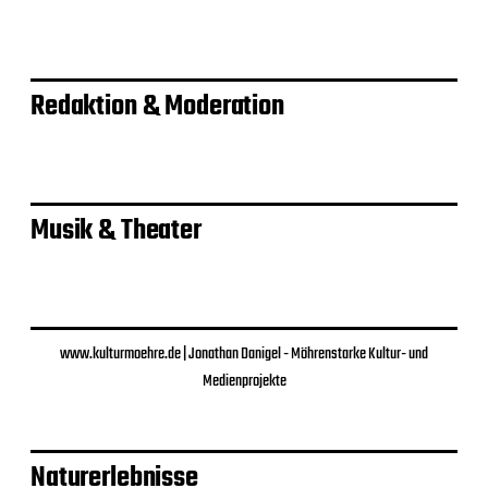
a
g
s
Redaktion & Moderation
n
a
v
Musik & Theater
i
g
a
www.kulturmoehre.de | Jonathan Danigel - Möhrenstarke Kultur- und
t
Medienprojekte
i
o
Naturerlebnisse